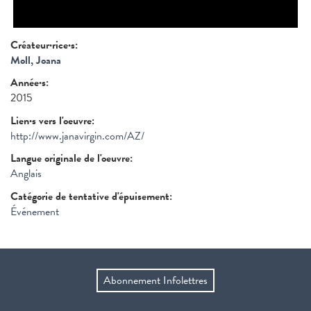
Créateur·rice·s:
Moll, Joana
Année·s:
2015
Lien·s vers l'oeuvre:
http://www.janavirgin.com/AZ/
Langue originale de l'oeuvre:
Anglais
Catégorie de tentative d'épuisement:
Événement
Abonnement Infolettres