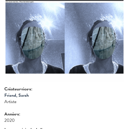
Créateur·rice·s:
Friend, Sarah
Artiste
Année·s:
2020