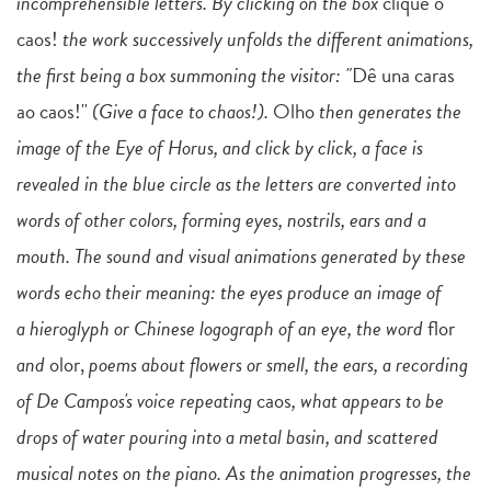
incomprehensible letters. By clicking on the box
clique o
caos!
the work successively unfolds the different animations,
the first being a box summoning the visitor: "
Dê una caras
ao caos!"
(Give a face to chaos!).
Olho
then generates the
image of the Eye of Horus, and click by click, a face is
revealed in the blue circle as the letters are converted into
words of other colors, forming eyes, nostrils, ears and a
mouth. The sound and visual animations generated by these
words echo their meaning: the eyes produce an image of
a hieroglyph or Chinese logograph of an eye, the word
flor
and
olor,
poems about flowers or smell, the ears, a recording
of De Campos's voice repeating
caos
, what appears to be
drops of water pouring into a metal basin, and scattered
musical notes on the piano. As the animation progresses, the