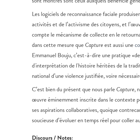
sont montrés sont ceux auxquels bénéficie géné
Les logiciels de reconnaissance faciale produis
activités et de l’activisme des citoyens, et l’œu
compte le mécanisme de collecte en le retourna
dans cette mesure que
Capture
est aussi une
co
Emmanuel Bouju, c’est-à-dire une pratique «de
d'interprétation de l'histoire héritées de la trad
national d’une violence justifiée, voire nécessair
C’est bien du présent que nous parle
Capture
, 
œuvre éminemment inscrite dans le contexte poli
ses aspirations collaboratives, quoique contrec
soucieuse d’évoluer en temps réel pour coller au
Discours / Notes: