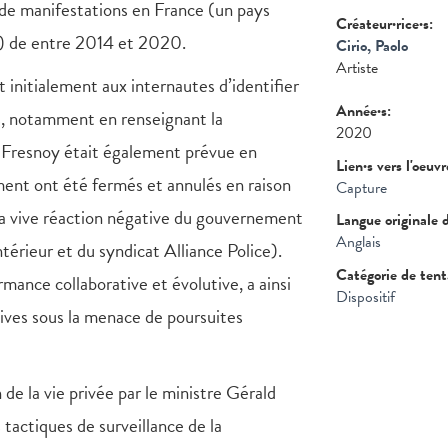
s de manifestations en France (un pays
Créateur·rice·s:
ls) de entre 2014 et 2020.
Cirio, Paolo
Artiste
 initialement aux internautes d’identifier
Année·s:
ges, notamment en renseignant la
2020
 Fresnoy était également prévue en
Lien·s vers l'oeuv
ment ont été fermés et annulés en raison
Capture
 la vive réaction négative du gouvernement
Langue originale 
Anglais
térieur et du syndicat Alliance Police).
Catégorie de ten
ance collaborative et évolutive, a ainsi
Dispositif
tives sous la menace de poursuites
de la vie privée par le ministre Gérald
tactiques de surveillance de la