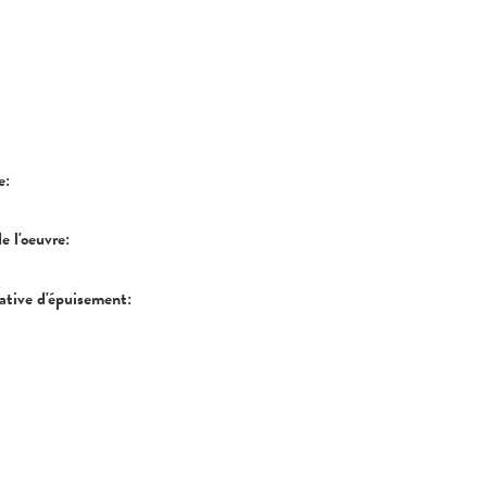
re:
de l'oeuvre:
tative d'épuisement: