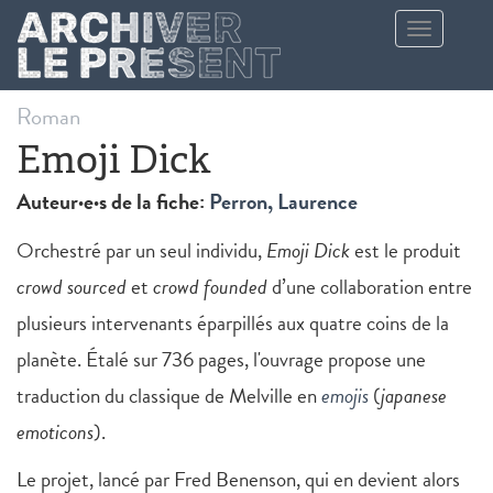
Aller au contenu principal
Toggle
navigation
Roman
Emoji Dick
Auteur·e·s de la fiche:
Perron, Laurence
Orchestré par un seul individu,
Emoji Dick
est le produit
crowd sourced
et
crowd founded
d’une collaboration entre
plusieurs intervenants éparpillés aux quatre coins de la
planète. Étalé sur 736 pages, l'ouvrage propose une
traduction du classique de Melville en
emojis
(
japanese
emoticons
).
Le projet, lancé par Fred Benenson, qui en devient alors