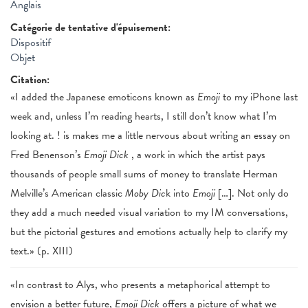
Anglais
Catégorie de tentative d'épuisement:
Dispositif
Objet
Citation:
«I added the Japanese emoticons known as
Emoji
to my iPhone last
week and, unless I’m reading hearts, I still don’t know what I’m
looking at. ! is makes me a little nervous about writing an essay on
Fred Benenson’s
Emoji Dick
, a work in which the artist pays
thousands of people small sums of money to translate Herman
Melville’s American classic
Moby Dic
k into
Emoji
[…]. Not only do
they add a much needed visual variation to my IM conversations,
but the pictorial gestures and emotions actually help to clarify my
text.» (p. XIII)
«In contrast to Alys, who presents a metaphorical attempt to
envision a better future,
Emoji Dick
offers a picture of what we