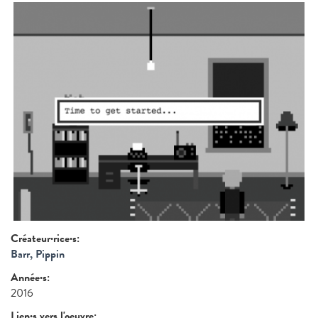
Créateur·rice·s:
Barr, Pippin
Année·s:
2016
Lien·s vers l'oeuvre: