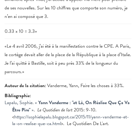
de ses nouvelles. Sur les 10 chiffres que comporte son numéro, je
n’en ai composé que 3.
0.33 x 10 = 3.3»
«Le 4 avril 2006, j’ai été à la manifestation contre le CPE. A Paris,
le cortège devait aller de la place de la République à la place d’Italie.
Je l’ai quitté à Bastille, soit à peu près 33% de la longueur du
parcours.»
Auteur de la citation:
Vanderme, Yann, Faire les choses à 33%.
Bibliographie:
Lapalu, Sophie
.
«
Yann Vanderme : "et Là, On Réalise Que Ça Va
Être Pire"
»
.
Le Quotidien de l'art
2015: 9-10.
<
https://sophielapalu.blogspot.ca/2015/11/yann-vanderme-et-
la-on-realise-que-ca.html
>. Le Quotidien De L'art.