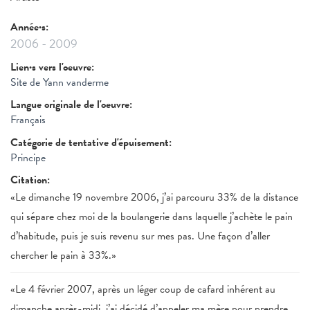
Année·s:
2006
-
2009
Lien·s vers l'oeuvre:
Site de Yann vanderme
Langue originale de l'oeuvre:
Français
Catégorie de tentative d'épuisement:
Principe
Citation:
«Le dimanche 19 novembre 2006, j’ai parcouru 33% de la distance
qui sépare chez moi de la boulangerie dans laquelle j’achète le pain
d’habitude, puis je suis revenu sur mes pas. Une façon d’aller
chercher le pain à 33%.»
«Le 4 février 2007, après un léger coup de cafard inhérent au
dimanche après-midi, j’ai décidé d’appeler ma mère pour prendre