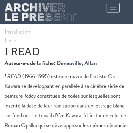
Aller au contenu principal
Toggle
navigation
Installation
Livre
I READ
Auteur·e·s de la fiche:
Deneuville, Allan
I READ
(1966-1995) est une œuvre de l’artiste On
Kawara se développant en parallèle à sa célèbre série de
peinture
Today
constituée de toiles sur lesquelles sont
inscrite la date de leur réalisation dans un lettrage blanc
sur fond uni. Le travail d’On Kawara, à l’instar de celui de
Roman Opalka qui se développa sur les mêmes décennies