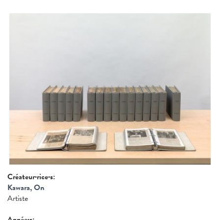
Créateur·rice·s:
Kawara, On
Artiste
Année·s: