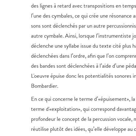
des lignes à retard avec transpositions en temp
l’une des cymbales, ce qui crée une résonance art
sons sont déclenchés par un autre percussionnist
autre cymbale. Ainsi, lorsque l’instrumentiste j
déclenche une syllabe issue du texte cité plus 
déclenchées dans l’ordre, afin que l’on comprenn
des bandes sont déclenchées à l’aide d’une péda
L'oeuvre épuise donc les potentialités sonores i
Bombardier.
En ce qui concerne le terme d’«épuisement», la
terme d'«exploitation», qui correspond davantage 
profondeur le concept de la percussion vocale, 
réutilise plutôt des idées, qu’elle développe au 