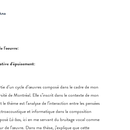
Ana
e
de l'oeuvre:
tative d'épuisement:
rtie d’un cycle d’œuvres composé dans le cadre de mon
rsité de Montréal. Elle s’inscrit dans le contexte de mon
t le thème est l’analyse de l’interaction entre les pensées
ectroacoustique et informatique dans la composition
mposé
Là-bas, ic
i en me servant du bruitage vocal comme
ur de l’œuvre. Dans ma thèse, j’explique que cette