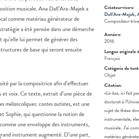
Créateur·rice·s:
osition musicale. Ana Dall’Ara-Majek a
Dall'Ara-Majek, 
vocal comme matériau générateur de
Compositeur·tric
e stratégie a été pensée dans une démarche
Année·s:
t qu’elle lui permet de générer des
2016
structures de base qui seront ensuite
Langue originale 
Français
Catégorie de ten
Objet
loité par la compositrice afin d’effectuer
Citation:
et voix. Ce texte, extrait d’une pièce de
«Là-bas, ici
fait pa
doctorat à l’Unive
es mélancoliques: contes autistes
, est une
sujet de thèse don
t Sophie, qui questionne la notion de
instrumentale, él
sé comme une enveloppe des instruments,
musicale. J’ai co
 grand instrument augmenté. D’une part,
matériau générate