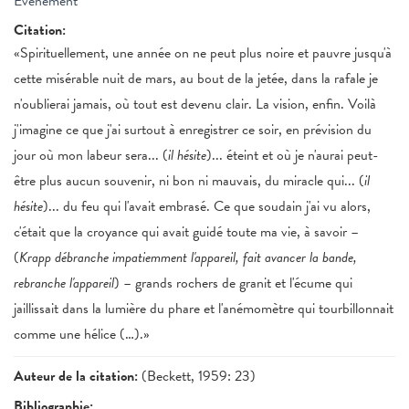
Événement
Citation:
«Spirituellement, une année on ne peut plus noire et pauvre jusqu'à
cette misérable nuit de mars, au bout de la jetée, dans la rafale je
n'oublierai jamais, où tout est devenu clair. La vision, enfin. Voilà
j'imagine ce que j'ai surtout à enregistrer ce soir, en prévision du
jour où mon labeur sera... (
il hésite
)... éteint et où je n'aurai peut-
être plus aucun souvenir, ni bon ni mauvais, du miracle qui... (
il
hésite
)... du feu qui l'avait embrasé. Ce que soudain j'ai vu alors,
c'était que la croyance qui avait guidé toute ma vie, à savoir –
(
Krapp débranche impatiemment l'appareil, fait avancer la bande,
rebranche l'appareil
) – grands rochers de granit et l'écume qui
jaillissait dans la lumière du phare et l'anémomètre qui tourbillonnait
comme une hélice (…).»
Auteur de la citation:
(Beckett, 1959: 23)
Bibliographie: