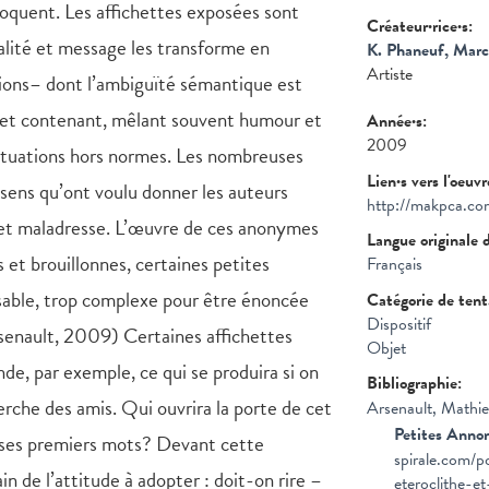
voquent. Les affichettes exposées sont
Créateur·rice·s:
ialité et message les transforme en
K. Phaneuf, Mar
Artiste
ctions– dont l’ambiguïté sémantique est
 et contenant, mêlant souvent humour et
Année·s:
2009
situations hors normes. Les nombreuses
Lien·s vers l'oeuv
 sens qu’ont voulu donner les auteurs
http://makpca.co
 et maladresse. L’œuvre de ces anonymes
Langue originale 
s et brouillonnes, certaines petites
Français
sable, trop complexe pour être énoncée
Catégorie de ten
Dispositif
rsenault, 2009) Certaines affichettes
Objet
de, par exemple, ce qui se produira si on
Bibliographie:
rche des amis. Qui ouvrira la porte de cet
Arsenault, Mathi
Petites Anno
ses premiers mots? Devant cette
spirale.com/p
in de l’attitude à adopter : doit-on rire –
eteroclithe-et