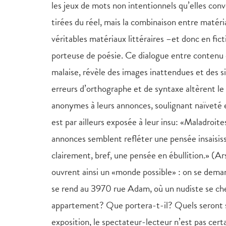
les jeux de mots non intentionnels qu’elles con
tirées du réel, mais la combinaison entre matér
véritables matériaux littéraires –et donc en fi
porteuse de poésie. Ce dialogue entre contenu
malaise, révèle des images inattendues et des 
erreurs d’orthographe et de syntaxe altèrent le
anonymes à leurs annonces, soulignant naïveté
est par ailleurs exposée à leur insu: «Maladroite
annonces semblent refléter une pensée insaisis
clairement, bref, une pensée en ébullition.» (A
ouvrent ainsi un «monde possible» : on se deman
se rend au 3970 rue Adam, où un nudiste se che
appartement? Que portera-t-il? Quels seront 
exposition, le spectateur-lecteur n’est pas certa