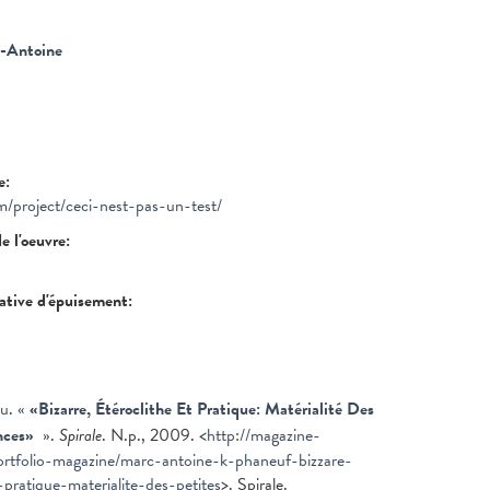
c-Antoine
re:
m/project/ceci-nest-pas-un-test/
de l'oeuvre:
tative d'épuisement:
eu
.
«
«Bizarre, Étéroclithe Et Pratique: Matérialité Des
nces»
»
.
Spirale
. N.p., 2009. <
http://magazine-
ortfolio-magazine/marc-antoine-k-phaneuf-bizzare-
-pratique-materialite-des-petites
>. Spirale.