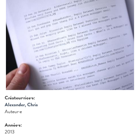
Créateur·rice·s:
Alexander, Chris
Auteur·e
Année·s:
2013