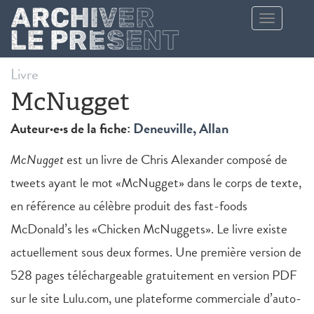
Aller au contenu principal
Toggle
navigation
Livre
McNugget
Auteur·e·s de la fiche:
Deneuville, Allan
McNugget
est un livre de Chris Alexander composé de
tweets ayant le mot «McNugget» dans le corps de texte,
en référence au célèbre produit des fast-foods
McDonald’s les «Chicken McNuggets». Le livre existe
actuellement sous deux formes. Une première version de
528 pages téléchargeable gratuitement en version PDF
sur le site Lulu.com, une plateforme commerciale d’auto-