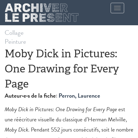
Aller au contenu principal
Toggle
navigation
Collage
Peinture
Moby Dick in Pictures:
One Drawing for Every
Page
Auteur·e·s de la fiche:
Perron, Laurence
Moby Dick in Pictures: One Drawing for Every Page
est
une réécriture visuelle du classique d’Herman Melville,
Moby Dick.
Pendant 552 jours consécutifs, soit le nombre