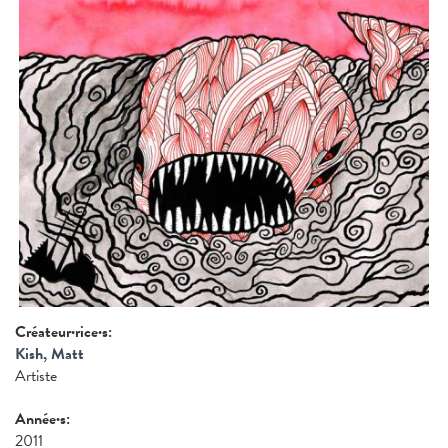
Créateur·rice·s:
Kish, Matt
Artiste
Année·s:
2011