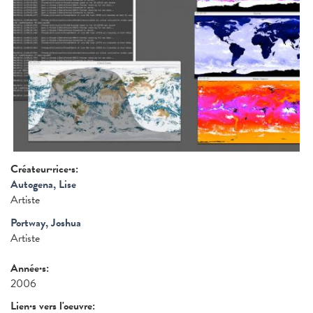
Créateur·rice·s:
Autogena, Lise
Artiste
Portway, Joshua
Artiste
Année·s:
2006
Lien·s vers l'oeuvre: