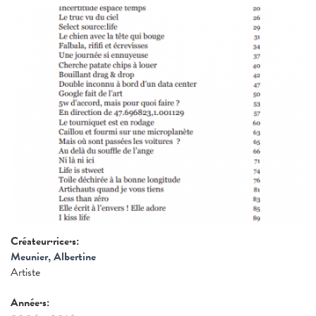
Créateur·rice·s:
Meunier, Albertine
Artiste
Année·s: