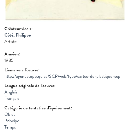
Créateur·rice·s:
Côté, Philippe
Artiste
Année·s:
1985
Lien·s vers l'oeuvre:
http://agencetopo.qc.ca/SCP/web/type/cartes-de-plastique-scp
Langue originale de l'oeuvre:
Anglais
Français
Catégorie de tentative d'épuisement:
Objet
Principe
Temps