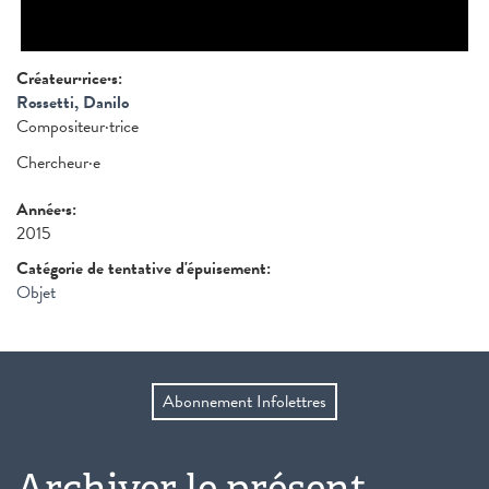
Créateur·rice·s:
Rossetti, Danilo
Compositeur·trice
Chercheur·e
Année·s:
2015
Catégorie de tentative d'épuisement:
Objet
Abonnement Infolettres
Archiver le présent