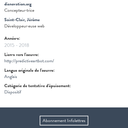
disnovation.org
Concepteur·trice
Saint-Clair, Jérôme
Développeur·euse web
Année·s:
2015
-
2018
Lien·s vers l'oeuvre:
http://predictiveartbot.com/
Langue originale de l'oeuvre:
Anglais
Catégorie de tentative d'épuisement:
Dispositif
Abonnement Infolettres