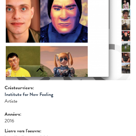
Créateur·rice·s:
Institute for New Feeling
Artiste
Année·s:
2016
Lien·s vers l'oeuvre: