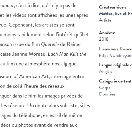
t
uncut
, c’est à dire, qu’il n’y a pas de
Créateur·rice·s:
Mattes, Eva et F
 et les vidéos sont affichées les unes après
Artiste
vue. Cependant, les artistes se sont
Année·s:
ou moins rapidement selon l’intérêt qu’il et
2018
hanson issue du film
Querelle
de Rainer
Lien·s vers l'oeuv
ançaise Jeanne Moreau,
Each Man Kills the
https://whitney.o
 au film une atmosphère nostalgique.
Langue originale 
Anglais
Museum of American Art, interroge entre
Catégorie de ten
ion de soi à l’heure des réseaux
Corps
Données
inguer dans le film les images privées de
 les réseaux. Un doute alors subsiste, si les
images du téléphone, en est-il de même
idéos ou photos avant de vendre aux