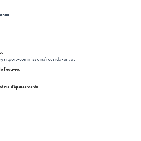
ranco
re:
rg/artport-commissions/riccardo-uncut
de l'oeuvre:
tative d'épuisement: