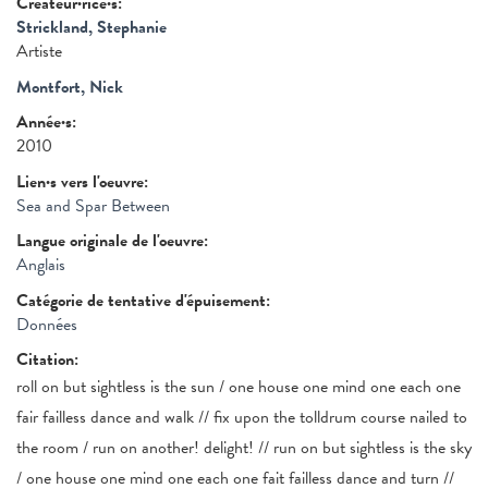
Créateur·rice·s:
Strickland, Stephanie
Artiste
Montfort, Nick
Année·s:
2010
Lien·s vers l'oeuvre:
Sea and Spar Between
Langue originale de l'oeuvre:
Anglais
Catégorie de tentative d'épuisement:
Données
Citation:
roll on but sightless is the sun / one house one mind one each one
fair failless dance and walk // fix upon the tolldrum course nailed to
the room / run on another! delight! // run on but sightless is the sky
/ one house one mind one each one fait failless dance and turn //