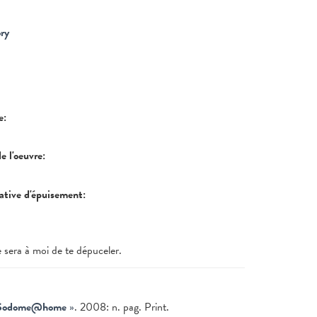
ry
re:
de l'oeuvre:
tative d'épuisement:
ce sera à moi de te dépuceler.
Sodome@home
»
. 2008: n. pag. Print.