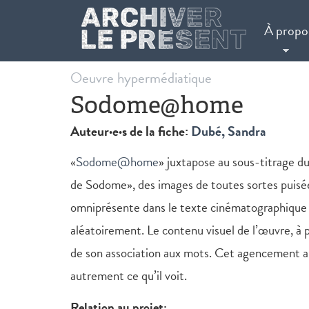
Aller au contenu principal
À propo
Oeuvre hypermédiatique
Sodome@home
Auteur·e·s de la fiche:
Dubé, Sandra
«
Sodome@home
» juxtapose au sous-titrage du
de Sodome», des images de toutes sortes puisées 
omniprésente dans le texte cinématographique 
aléatoirement. Le contenu visuel de l’œuvre, à p
de son association aux mots. Cet agencement a
autrement ce qu’il voit.
Relation au projet: