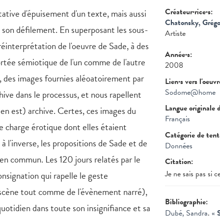
Créateur·rice·s:
tive d'épuisement d'un texte, mais aussi
Chatonsky, Grégo
de son défilement. En superposant les sous-
Artiste
réinterprétation de l'oeuvre de Sade, à des
Année·s:
portée sémiotique de l'un comme de l'autre
2008
re, des images fournies aléoatoirement par
Lien·s vers l'oeuv
Sodome@home
rchive dans le processus, et nous rapellent
Langue originale 
l en est) archive. Certes, ces images du
Français
ne charge érotique dont elles étaient
Catégorie de ten
 l'inverse, les propositions de Sade et de
Données
e en commun. Les 120 jours relatés par le
Citation:
Je ne sais pas si 
nsignation qui rapelle le geste
n scène tout comme de l'évènement narré),
Bibliographie:
uotidien dans toute son insignifiance et sa
Dubé, Sandra
.
«