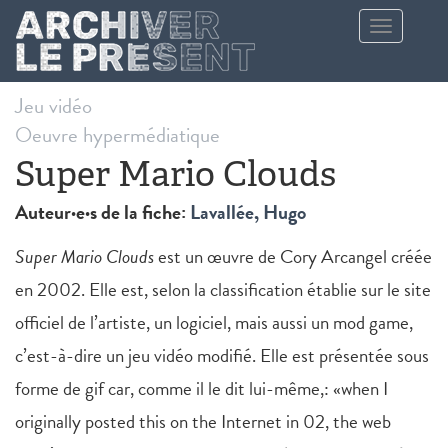
Aller au contenu principal
Toggle
navigation
Jeu vidéo
Oeuvre hypermédiatique
Super Mario Clouds
Auteur·e·s de la fiche:
Lavallée, Hugo
Super Mario Clouds
est un œuvre de Cory Arcangel créée
en 2002. Elle est, selon la classification établie sur le site
officiel de l’artiste, un logiciel, mais aussi un mod game,
c’est-à-dire un jeu vidéo modifié. Elle est présentée sous
forme de gif car, comme il le dit lui-même,: «when I
originally posted this on the Internet in 02, the web