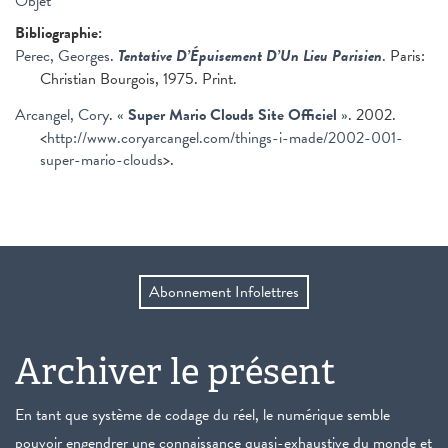
Objet
Bibliographie:
Perec, Georges
.
Tentative D’Épuisement D’Un Lieu Parisien
. Paris:
Christian Bourgois, 1975. Print.
Arcangel, Cory
.
«
Super Mario Clouds Site Officiel
»
. 2002.
<
http://www.coryarcangel.com/things-i-made/2002-001-
super-mario-clouds
>.
Abonnement Infolettres
Archiver le présent
En tant que système de codage du réel, le numérique semble
pouvoir engendrer une connaissance quasi-exhaustive du monde et