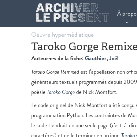
Aller au contenu principal
À propo
Oeuvre hypermédiatique
Taroko Gorge Remix
Auteur·e·s de la fiche:
Gauthier, Joël
Taroko Gorge Remixed
est l’appellation non offi
générateurs textuels programmés depuis 2009 à
poésie
Taroko Gorge
de Nick Montfort.
Le code originel de Nick Montfort a été conçu 
programmation Python. Les contraintes de Mont
le code tiendrait en une seule page (c'est-à-di
caractères) et de le terminer en un jour.
Taroko