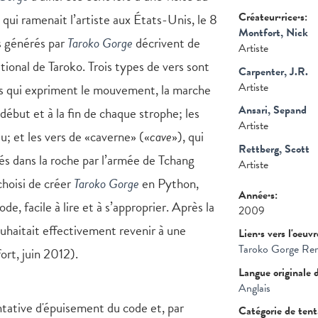
Créateur·rice·s:
n qui ramenait l’artiste aux États-Unis, le 8
Montfort, Nick
s générés par
Taroko Gorge
décrivent de
Artiste
tional de Taroko. Trois types de vers sont
Carpenter, J.R.
Artiste
rs qui expriment le mouvement, la marche
Ansari, Sepand
 début et à la fin de chaque strophe; les
Artiste
u; et les vers de «caverne» («
cave
»), qui
Rettberg, Scott
sés dans la roche par l’armée de Tchang
Artiste
choisi de créer
Taroko Gorge
en Python,
Année·s:
de, facile à lire et à s’approprier. Après la
2009
uhaitait effectivement revenir à une
Lien·s vers l'oeuv
Taroko Gorge Re
rt, juin 2012).
Langue originale 
Anglais
ntative d'épuisement du code et, par
Catégorie de ten