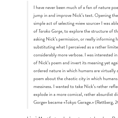
I have never been much of a fan of nature poet
jump in and improve Nick’s text. Opening th
simple act of selecting «view source» I was abl
of
Taroko Gorge
, to explore the structure of t
asking Nick’s permission, or really informing him
substituting what I perceived as a rather limit
considerably more verbose. I was interested in 
of Nick’s poem and invert its meaning yet aga
ordered nature in which humans are virtually a
poem about the chaotic city in which humans a
messiness. I wanted to take Nick’s rather refl
explode in a more comical, rather absurdist d
Gorge» became «Tokyo Garage.» (Rettberg, 2