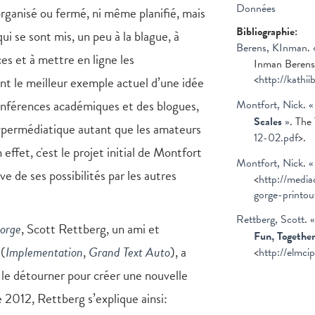
Données
 organisé ou fermé, ni même planifié, mais
Bibliographie:
ui se sont mis, un peu à la blague, à
Berens, KInman
.
es et à mettre en ligne les
Inman Berens
<
http://kath
t le meilleur exemple actuel d’une idée
onférences académiques et des blogues,
Montfort, Nick
.
Scales
»
. The
 hypermédiatique autant que les amateurs
12-02.pdf
>.
effet, c'est le projet initial de Montfort
Montfort, Nick
.
ve de ses possibilités par les autres
<
http://medi
gorge-printou
Rettberg, Scott
.
orge
, Scott Rettberg, un ami et
Fun, Together
 (
Implementation
,
Grand Text Auto
), a
<
http://elmcip
 le détourner pour créer une nouvelle
 2012, Rettberg s’explique ainsi: