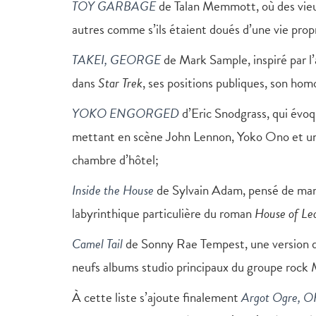
TOY GARBAGE
de Talan Memmott, où des vieux
autres comme s’ils étaient doués d’une vie prop
TAKEI, GEORGE
de Mark Sample, inspiré par l
dans
Star Trek
, ses positions publiques, son homo
YOKO ENGORGED
d’Eric Snodgrass, qui évoq
mettant en scène John Lennon, Yoko Ono et un
chambre d’hôtel;
Inside the House
de Sylvain Adam, pensé de man
labyrinthique particulière du roman
House of Le
Camel Tail
de Sonny Rae Tempest, une version d
neufs albums studio principaux du groupe rock M
À cette liste s’ajoute finalement
Argot Ogre, O