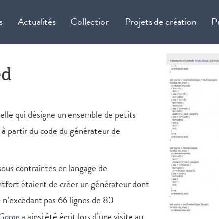
s
Actualités
Collection
Projets de création
P
ed
cielle qui désigne un ensemble de petits
 partir du code du générateur de
sous contraintes en langage de
fort étaient de créer un générateur dont
re n’excédant pas 66 lignes de 80
 Gorge
a ainsi été écrit lors d’une visite au