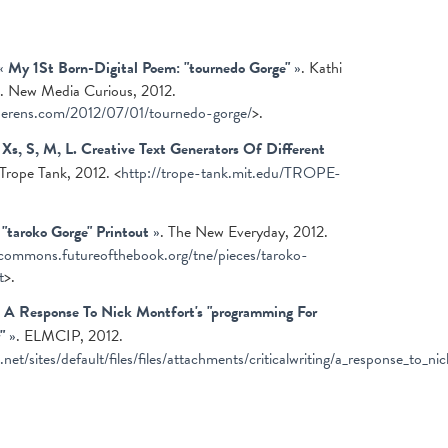
«
My 1St Born-Digital Poem: "tournedo Gorge"
»
. Kathi
. New Media Curious, 2012.
iiberens.com/2012/07/01/tournedo-gorge/
>.
«
Xs, S, M, L. Creative Text Generators Of Different
 Trope Tank, 2012. <
http://trope-tank.mit.edu/TROPE-
«
"taroko Gorge" Printout
»
. The New Everyday, 2012.
acommons.futureofthebook.org/tne/pieces/taroko-
t
>.
«
A Response To Nick Montfort's "programming For
"
»
. ELMCIP, 2012.
.net/sites/default/files/files/attachments/criticalwriting/a_response_to_n