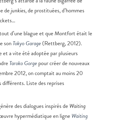
tberg s’attarde à la faune bigarrée de
ée de
junkies
, de prostituées, d’hommes
pockets…
 tout d’une blague et que Montfort était le
ne son
Tokyo Garage
(Rettberg, 2012).
 et a vite été adoptée par plusieurs
endre
Taroko Gorge
pour créer de nouveaux
vembre 2012, on comptait au moins 20
 différents. Liste des reprises
énère des dialogues inspirés de
Waiting
l’œuvre hypermédiatique en ligne
Waiting