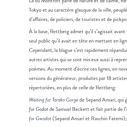
Là où Montfort parle de nature et de calme, Ret
Tokyo et au caractère glauque de la ville, peupl
d’affaires, de policiers, de touristes et de pick
À la base, Rettberg admet qu’il s’agissait avant
seul public qu’il avait en tête en mettant en lig
Cependant, la blague s’est rapidement répandue
autres artistes qui se sont mis eux aussi à repr
poèmes. Au moment d’écrire ces lignes, en no
versions du générateur, produites par 18 artistes
répertoriées, en plus de celle de Rettberg:
Waiting for Tarako Gorge
de Sepand Ansari, qui g
for Godot
de Samuel Beckett et fait partie de 
for Gwodot
(Sepand Ansari et Raschin Fatemi);