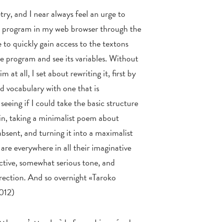
ry, and I near always feel an urge to
e program in my web browser through the
e to quickly gain access to the textons
he program and see its variables. Without
 at all, I set about rewriting it, first by
ed vocabulary with one that is
seeing if I could take the basic structure
in, taking a minimalist poem about
bsent, and turning it into a maximalist
re everywhere in all their imaginative
ective, somewhat serious tone, and
irection. And so overnight «Taroko
012)