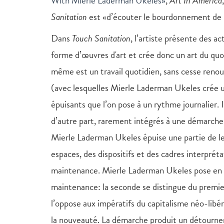
With Mierle Laderman Ukeles»
,
Art In America
Sanitation
est «d’écouter le bourdonnement de l
Dans
Touch Sanitation
, l’artiste présente des ac
forme d’œuvres d'art et crée donc un art du quo
même est un travail quotidien, sans cesse ren
(avec lesquelles Mierle Laderman Ukeles crée un
épuisants que l’on pose à un rythme journalier. I
d’autre part, rarement intégrés à une démarche
Mierle Laderman Ukeles épuise une partie de leu
espaces, des dispositifs et des cadres interprétati
maintenance. Mierle Laderman Ukeles pose en ef
maintenance: la seconde se distingue du premier 
l’oppose aux impératifs du capitalisme néo-libé
la nouveauté. La démarche produit un détournem