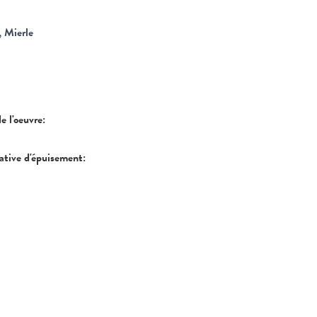
 Mierle
de l'oeuvre:
tative d'épuisement: