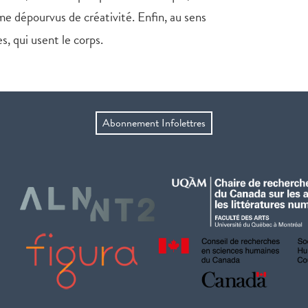
e dépourvus de créativité. Enfin, au sens
s, qui usent le corps.
Abonnement Infolettres