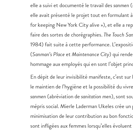
elle a suivi et documenté le travail des
sanmen
(
elle avait présenté le projet tout en formulant
for keeping New York City alive »), et elle a re
faire des sortes de chorégraphies.
The Touch San
1984) fait suite à cette performance. L’expositi
(
Sanman’s Place
et
Maintenance City
) qui rend
hommage aux employés qui en sont l’objet princ
En dépit de leur invisibilité manifeste, c’est sur 
le maintien de l’hygiène et la possibilité du viv
sanmen
(abréviation de
sanitation men
), sont so
mépris social. Mierle Laderman Ukeles crée un pa
minimisation de leur contribution au bon fonct
sont infligées aux femmes lorsqu’elles évoluent