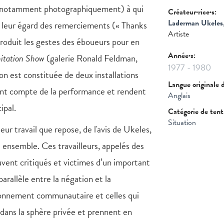
notamment photographiquement) à qui
Créateur·rice·s:
Laderman Ukeles,
 à leur égard des remerciements (« Thanks
Artiste
produit les gestes des éboueurs pour en
Année·s:
itation Show
(galerie Ronald Feldman,
1977
-
1980
on est constituée de deux installations
Langue originale 
ent compte de la performance et rendent
Anglais
ipal.
Catégorie de ten
Situation
leur travail que repose, de l'avis de Ukeles,
re ensemble. Ces travailleurs, appelés des
uvent critiqués et victimes d’un important
rallèle entre la négation et la
ionnement communautaire et celles qui
 dans la sphère privée et prennent en