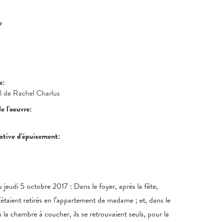
e
re:
il de Rachel Charlus
de l'oeuvre:
tative d'épuisement:
u jeudi 5 octobre 2017 : Dans le foyer, après la fête,
’étaient retirés en l’appartement de madame ; et, dans le
 la chambre à coucher, ils se retrouvaient seuls, pour la