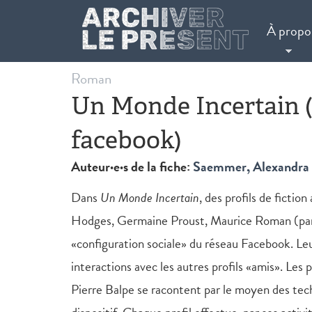
Aller au contenu principal
À propo
Roman
Un Monde Incertain 
facebook)
Auteur·e·s de la fiche:
Saemmer, Alexandra
Dans
Un Monde Incertain
, des profils de ficti
Hodges, Germaine Proust, Maurice Roman (parmi
«configuration sociale» du réseau Facebook. Leu
interactions avec les autres profils «amis». Les 
Pierre Balpe se racontent par le moyen des tech