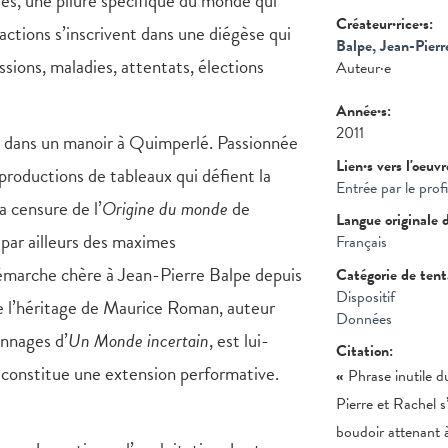
ités, une pliure spécifique du monde qui
Créateur·rice·s:
ractions s’inscrivent dans une diégèse qui
Balpe, Jean-Pierr
sions, maladies, attentats, élections
Auteur·e
Année·s:
2011
e dans un manoir à Quimperlé. Passionnée
Lien·s vers l'oeuv
eproductions de tableaux qui défient la
Entrée par le prof
 censure de l’
Origine du monde
de
Langue originale 
 par ailleurs des maximes
Français
marche chère à Jean-Pierre Balpe depuis
Catégorie de ten
Dispositif
e l’héritage de Maurice Roman, auteur
Données
nnages d’
Un Monde incertain
, est lui-
Citation:
 constitue une extension performative.
«
Phrase inutile d
Pierre et Rachel s
boudoir attenant à