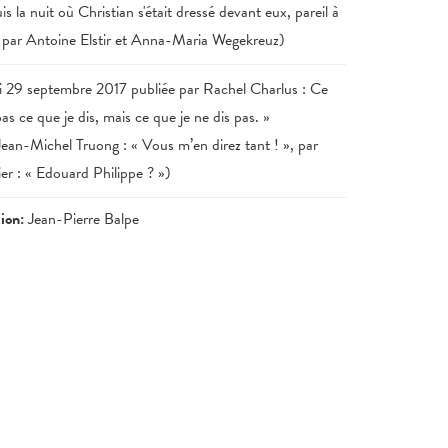
s la nuit où Christian s'était dressé devant eux, pareil à
ké par Antoine Elstir et Anna-Maria Wegekreuz)
i 29 septembre 2017 publiée par Rachel Charlus : Ce
pas ce que je dis, mais ce que je ne dis pas. »
an-Michel Truong : « Vous m’en direz tant ! », par
r : « Edouard Philippe ? »)
tion:
Jean-Pierre Balpe