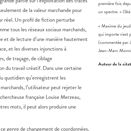
nde partie sur l’exploitation des traces
première fois depui
nt seulement de la valeur marchande pour
un spectre. » (li
r réel. Un profil de fiction perturbe
« Maxime du jeud
omme tous les réseaux sociaux marchands,
qui importe n'est 
ture et de lecture d’une manière hautement
(commentée par Je
ce, et les diverses injonctions à
Jean-Marc Monnie
es, de traçage, de ciblage
Auteur de la cita
n du travail créatif. Dans une certaine
du quotidien qu’enregistrent les
marchands, l’utilisateur peut rejeter le
la chercheuse française Louise Merzeau,
tres mots, il peut alors produire une
e ce genre de changement de coordonnées,