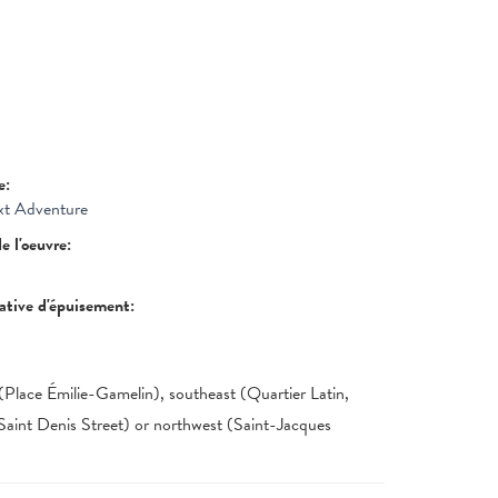
re:
ext Adventure
de l'oeuvre:
tative d'épuisement:
(Place Émilie-Gamelin), southeast (Quartier Latin,
Saint Denis Street) or northwest (Saint-Jacques