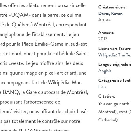
les offertes aléatoirement ou saisir celle
Créateur·rice·s:
Davis, Kevan
 entré «UQAM» dans la barre, ce qui m'a
Artiste
sité du Québec à Montréal, correspondant
Année·s:
anglophone de l'établissement. Le jeu
2017
nord pour la Place Émilie-Gamelin, sud-est
Lien·s vers l'oeuv
nis et nord-ouest pour la cathédrale Saint-
Wikipedia: The T
ris «west». Le jeu m'offre ainsi les deux
Langue originale 
Anglais
insi qu'une image en pixel-art criard, une
Catégorie de ten
 accompagnant l'article Wikipédia. Mon
Lieu
 la BANQ, la Gare d'autocars de Montréal,
Citation:
produisant l'arborescence de
You can go north 
lieux à visiter, nous offrant des choix basés
Montreal), west (
Cathedral).
ns pas totalement le contrôle sur notre
chemin de l'UQAM vers la station