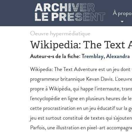
Aller au contenu principal
À propo
Oeuvre hypermédiatique
Wikipedia: The Text
Auteur·e·s de la fiche:
Tremblay, Alexandra
Wikipedia: The Text Adventure est un jeu dont v
programmeur britannique Kevan Davis. L'oeuvre s'
propre à Wikipédia, qui happe l'internaute, tra
l'encyclopédie en ligne en plusieurs heures de l
cette procrastination en un jeu éducatif sur la
jeu est surtout constitué de textes qui s'ajoutent
Parfois, une illustration en pixel-art accompagn