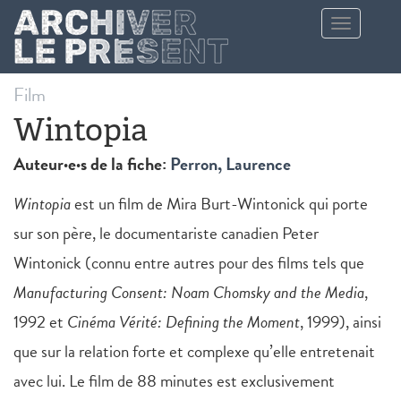
Aller au contenu principal
Toggle
navigation
Film
Wintopia
Auteur·e·s de la fiche:
Perron, Laurence
Wintopia
est un film de Mira Burt-Wintonick qui porte
sur son père, le documentariste canadien Peter
Wintonick (connu entre autres pour des films tels que
Manufacturing Consent: Noam Chomsky and the Media
,
1992 et
Cinéma Vérité: Defining the Moment
, 1999), ainsi
que sur la relation forte et complexe qu’elle entretenait
avec lui. Le film de 88 minutes est exclusivement