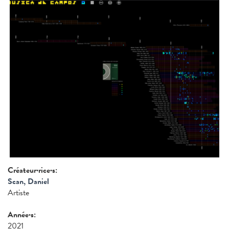
Créateur·rice·s:
Scan, Daniel
Artiste
Année·s:
2021