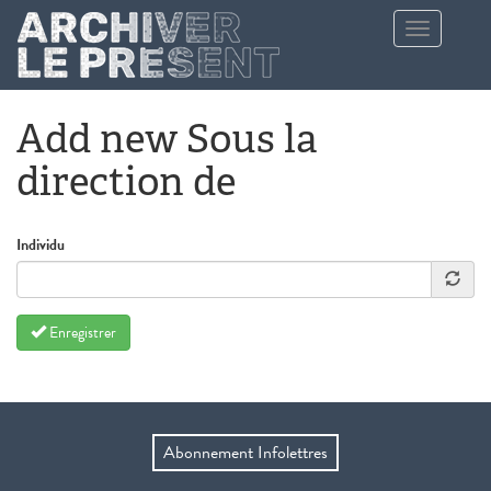
Aller au contenu principal
Toggle
navigation
Add new Sous la
direction de
Individu
Enregistrer
Abonnement Infolettres