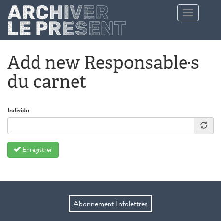
Aller au contenu principal
Toggle
navigation
Add new Responsable·s
du carnet
Individu
Enregistrer
Abonnement Infolettres