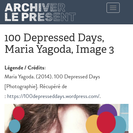
Aller au contenu principal
Toggle
navigation
100 Depressed Days,
Maria Yagoda, Image 3
Légende / Crédits:
Maria Yagoda. (2014). 100 Depressed Days
[Photographie]. Récupéré de
:
https://100depresseddays.wordpress.com/
.