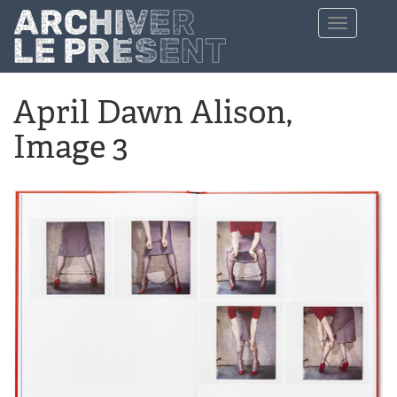
Aller au contenu principal
Toggle
navigation
April Dawn Alison,
Image 3