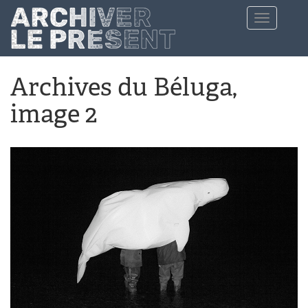
Aller au contenu principal
Toggle
navigation
Archives du Béluga,
image 2