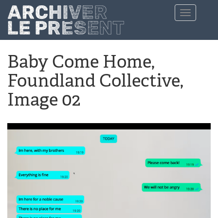
Aller au contenu principal
Toggle
navigation
Baby Come Home,
Foundland Collective,
Image 02