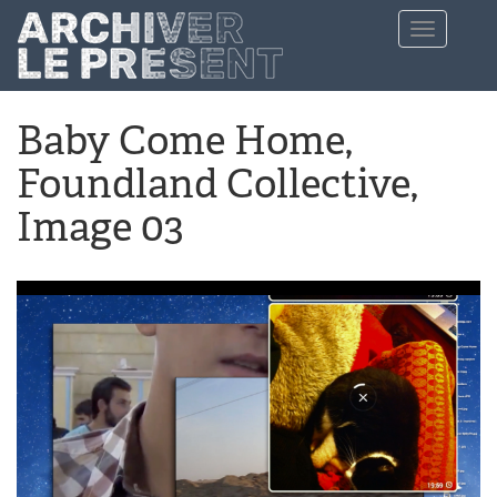
Aller au contenu principal
Toggle
navigation
Baby Come Home,
Foundland Collective,
Image 03