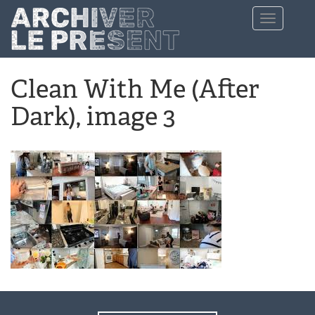
Aller au contenu principal
Toggle
navigation
Clean With Me (After
Dark), image 3