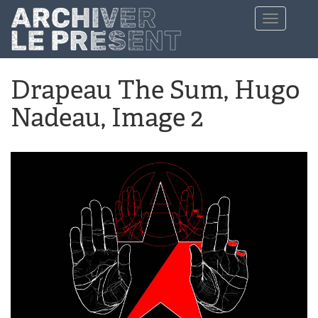
Aller au contenu principal
Toggle
navigation
Drapeau The Sum, Hugo
Nadeau, Image 2