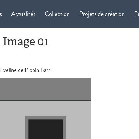
s
Actualités
Collection
Projets de création
P
, Image 01
 Eveline de Pippin Barr