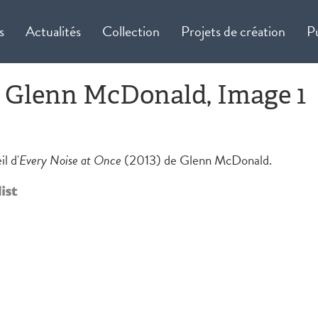
s
Actualités
Collection
Projets de création
P
, Glenn McDonald, Image 1
l d'
Every Noise at Once
(2013) de Glenn McDonald.