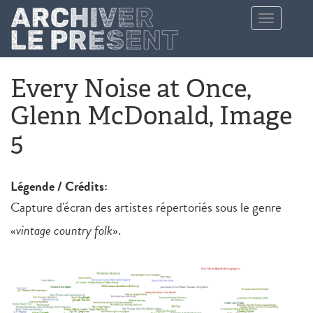
Aller au contenu principal
Toggle
navigation
Every Noise at Once,
Glenn McDonald, Image
5
Légende / Crédits:
Capture d'écran des artistes répertoriés sous le genre
«
vintage country folk
».