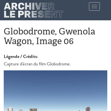
Aller au contenu principal
Toggle
navigation
Globodrome, Gwenola
Wagon, Image 06
Légende / Crédits:
Capture d'écran du film Globodrome.