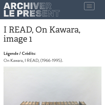
Aller au contenu principal
Toggle
navigation
I READ, On Kawara,
image 1
Légende / Crédits:
On Kawara, I READ, (1966-1995).