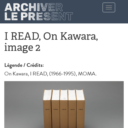
Aller au contenu principal
Toggle
navigation
I READ, On Kawara,
image 2
Légende / Crédits:
On Kawara, I READ, (1966-1995), MOMA.