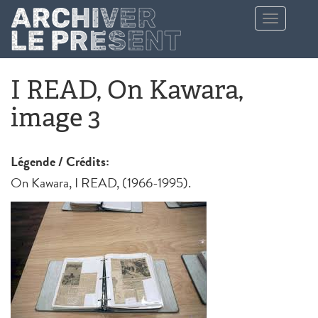
Aller au contenu principal
Toggle
navigation
I READ, On Kawara,
image 3
Légende / Crédits:
On Kawara, I READ, (1966-1995).