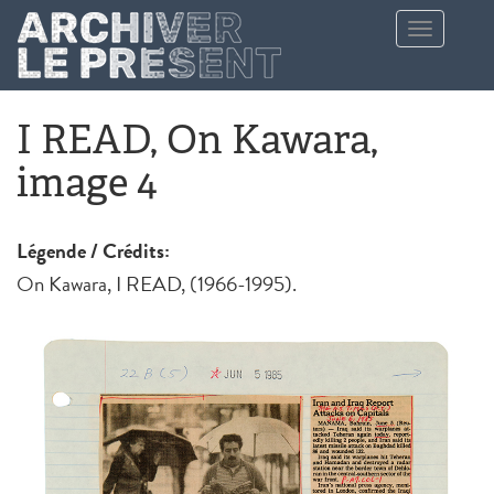
Aller au contenu principal
Toggle
navigation
I READ, On Kawara,
image 4
Légende / Crédits:
On Kawara, I READ, (1966-1995).