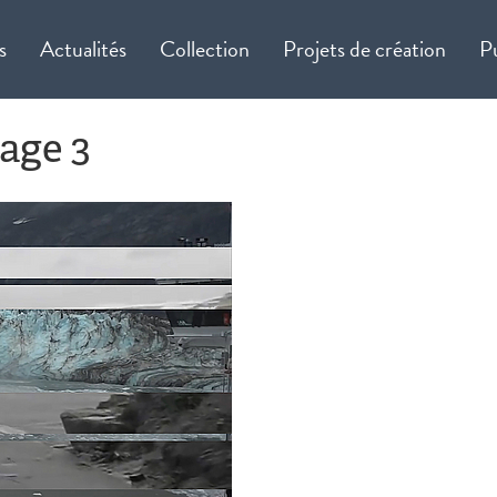
s
Actualités
Collection
Projets de création
P
age 3