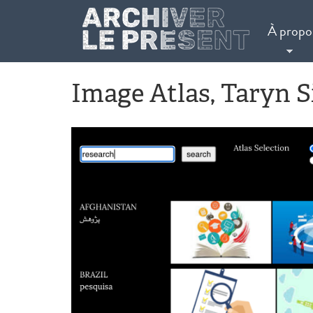
Aller au contenu principal
À propo
Image Atlas, Taryn 