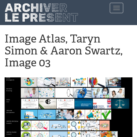
Aller au contenu principal
Toggle
navigation
Image Atlas, Taryn
Simon & Aaron Swartz,
Image 03