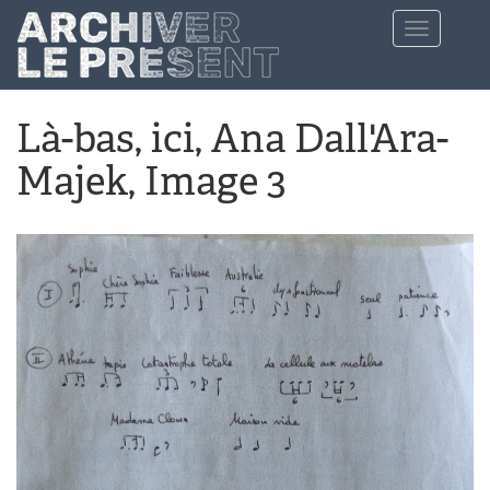
Aller au contenu principal
Toggle
navigation
Là-bas, ici, Ana Dall'Ara-
Majek, Image 3